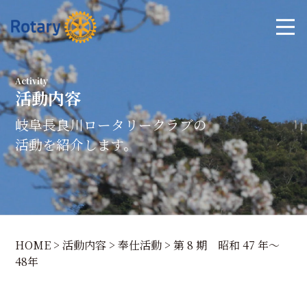
Activity
活動内容
岐阜長良川ロータリークラブの
活動を紹介します。
HOME
>
活動内容
>
奉仕活動
>
第 8 期 昭和 47 年～
48年