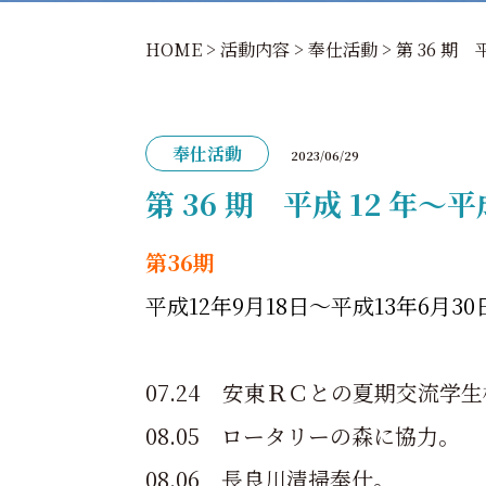
HOME
>
活動内容
>
奉仕活動
>
第 36 期 
奉仕活動
2023/06/29
第 36 期 平成 12 年～平成
第36期
平成12年9月18日～平成13年6月30
07.24 安東ＲＣとの夏期交流学
08.05 ロータリーの森に協力。
08.06 長良川清掃奉仕。