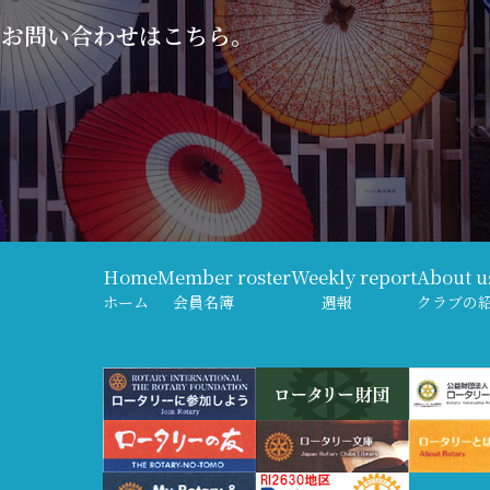
のお問い合わせはこちら。
。
Home
Member roster
Weekly report
About u
ホーム
会員名簿
週報
クラブの