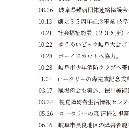
08.26 岐阜県難病団体連絡協議
10.13 創立３５周年記念事業 
10.21 社会福祉施設（２０ケ所
10.22 ゆうあいピック岐阜大会
10.28 ボーイスカウトへ協力。
10.28 岐阜市少年消防クラブへ寄
11.01 ロータリーの森完成記念式
03.17 職場例会を実施、徳川美
03.24 視覚障碍者生活情報セ
05.26 ロータリーの森 清掃と視
06.16 岐阜市長良地区の障害