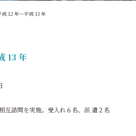
平成 12 年～平成 13 年
 13 年
日
生相互訪問を実施。受入れ６名、派 遣２名