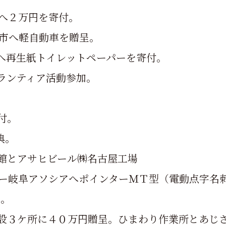
会へ２万円を寄付。
岐阜市へ軽自動車を贈呈。
）へ再生紙トイレットペーパーを寄付。
ボランティア活動参加。
付。
典。
術館とアサヒビール㈱名古屋工場
ンター岐阜アソシアへポインターＭＴ型（電動点字名
察。
者施設３ケ所に４０万円贈呈。ひまわり作業所とあじ