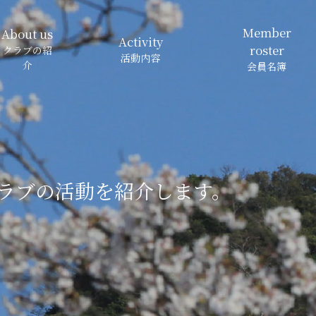
Member
About us
Activity
roster
クラブの紹
活動内容
介
会員名簿
ラブの
活動を紹介します。