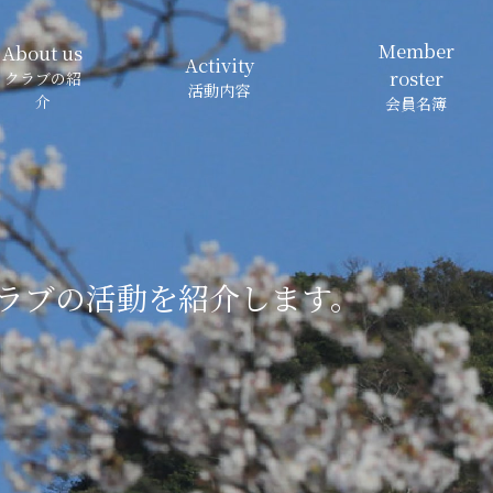
Member
About us
Activity
roster
クラブの紹
活動内容
介
会員名簿
ラブの
活動を紹介します。