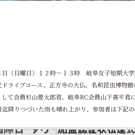
５日（日曜日）１２時～１３時 岐阜女子短期大学
光ドライブコース、正方寺の大仏、名和昆虫博物館
として会員杉山要太郎君、岐阜RC会員山下善平君
日迄降りつづいた雨も晴れ上がり、参加者は下記の