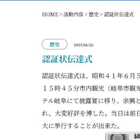
HOME
>
活動内容
>
歴史
>
認証状伝達式
歴史
2023/06/26
認証状伝達式
認証状伝達式は、昭和４１年６月
１５時４５分市内観光（岐阜市観
テル岐阜にて披露宴に移り、余興
れ、大変好評を博した。当日は前
大に挙行することが出来た。