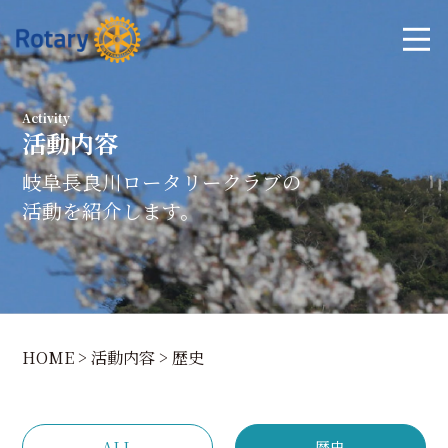
Activity
活動内容
岐阜長良川ロータリークラブの
活動を紹介します。
HOME
>
活動内容
>
歴史
ALL
歴史